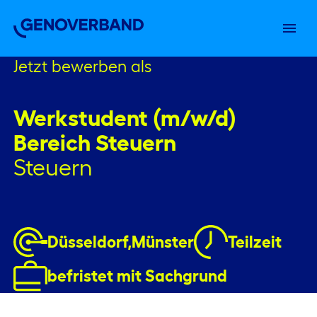
Startseite
Jetzt bewerben
Einstiegslevel
Über uns
Jetzt bewerben als
Arbeiten im Verband
Stellenbörse
Werkstudent (m/w/d)
Bereich Steuern
Steuern
Düsseldorf,
Münster
Teilzeit
befristet mit Sachgrund